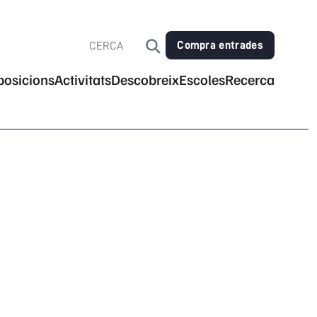
Compra entrades
posicions
Activitats
Descobreix
Escoles
Recerca