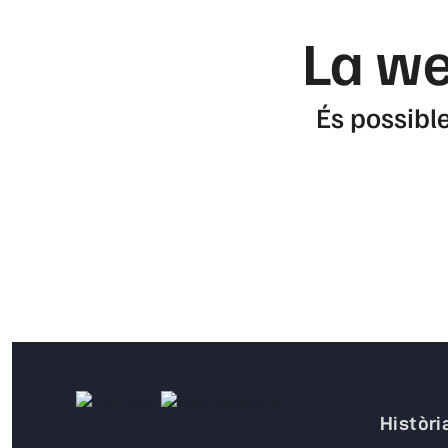
La we
És possible
Històri