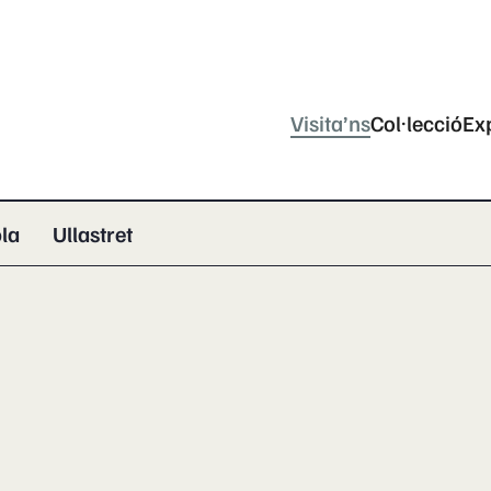
Visita’ns
Col·lecció
Ex
la
Ullastret