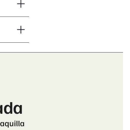
ada
taquilla