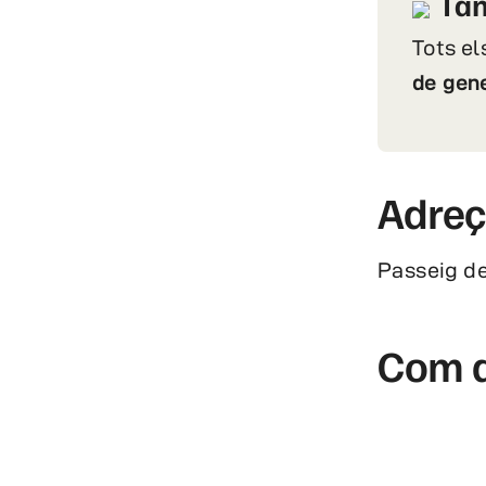
Tan
Tots el
de gen
Adre
Passeig de
Com a