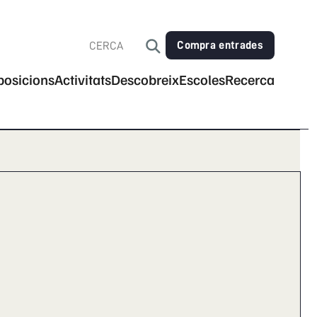
Compra entrades
posicions
Activitats
Descobreix
Escoles
Recerca