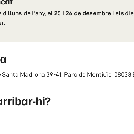
cat
s
dilluns
de l'any, el
25 i 26 de desembre
i els di
er
.
ça
 Santa Madrona 39-41, Parc de Montjuïc, 08038 
rribar-hi?