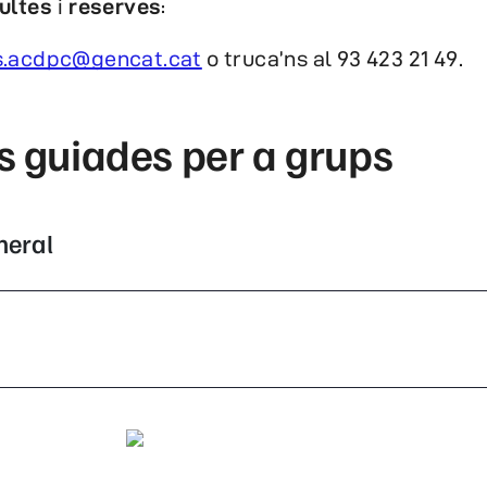
ultes
i
reserves
:
s.acdpc@gencat.cat
o truca’ns al 93 423 21 49.
es guiades per a grups
neral