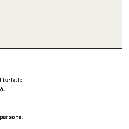
turístic,
ó.
/persona.