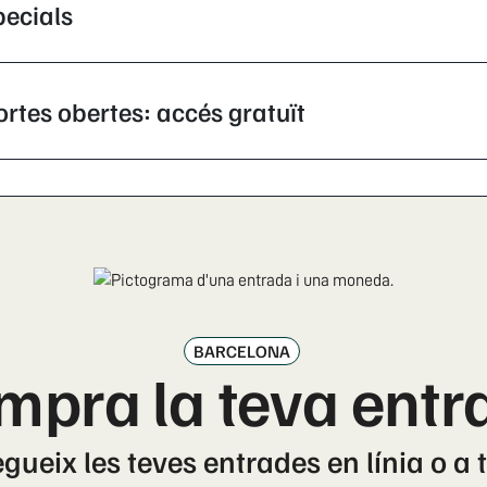
pecials
ortes obertes: accés gratuït
BARCELONA
mpra la teva entr
ueix les teves entrades en línia o a 