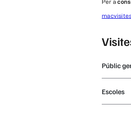
Per a
cons
macvisite
Visit
Públic ge
Escoles