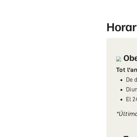
Horar
Obe
Tot l'an
De d
Dium
El 2
*Últim