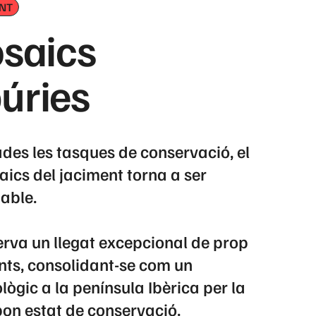
ENT
osaics
úries
ades les tasques de conservació, el
ics del jaciment torna a ser
able.
rva un llegat excepcional de prop
ts, consolidant-se com un
lògic a la península Ibèrica per la
bon estat de conservació.