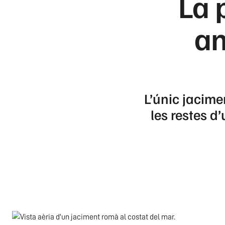
La 
an
L’únic jacime
les restes d