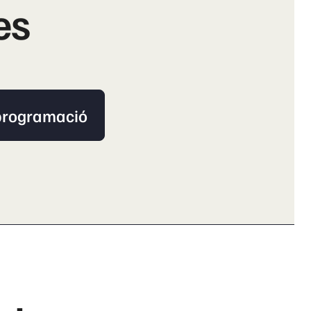
es
 programació