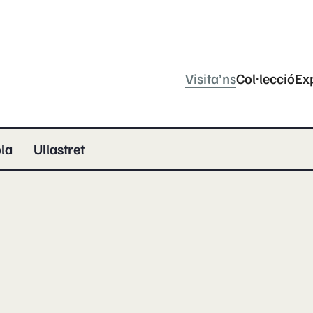
Visita’ns
Col·lecció
Ex
la
Ullastret