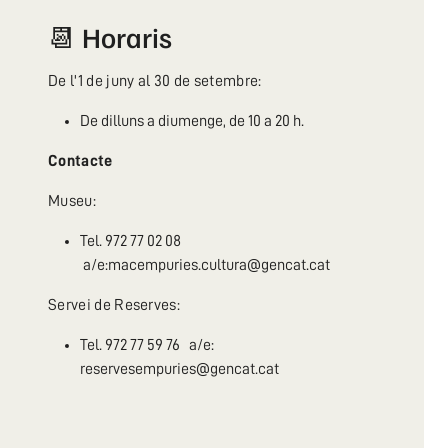
📆 Horaris
De l'1 de juny al 30 de setembre:
De dilluns a diumenge, de 10 a 20 h.
Contacte
Museu:
Tel. 972 77 02 08
a/e:macempuries.cultura@gencat.cat
Servei de Reserves:
Tel. 972 77 59 76 a/e:
reservesempuries@gencat.cat