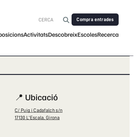
Compra entrades
posicions
Activitats
Descobreix
Escoles
Recerca
📍 Ubicació
C/ Puig i Cadafalch s/n
17130 L'Escala, Girona