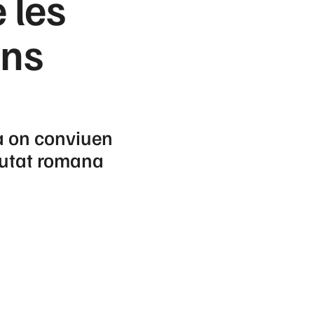
 les
ons
ca on conviuen
ciutat romana