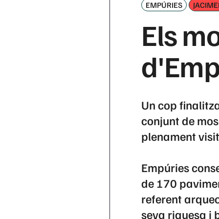
EMPÚRIES
JACIM
Els m
d'Emp
Un cop finalitz
conjunt de mosa
plenament visit
Empúries conse
de 170 pavimen
referent arqueo
seva riquesa i 