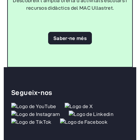
Descobreix l'àmplia oferta d'activitats escolars i
recursos didàctics del MAC Ullastret.
Saber-ne més
Segueix-nos