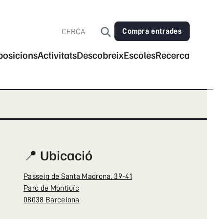
Compra entrades
posicions
Activitats
Descobreix
Escoles
Recerca
📍 Ubicació
Passeig de Santa Madrona, 39-41
Parc de Montjuïc
08038 Barcelona