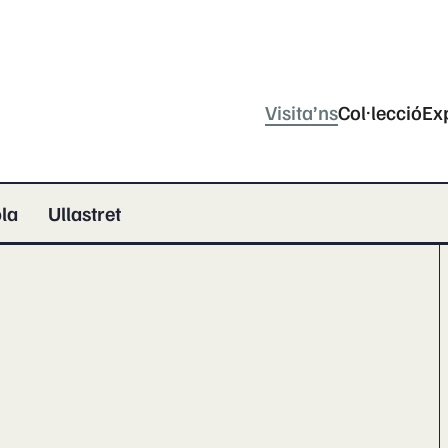
Visita’ns
Col·lecció
Ex
la
Ullastret