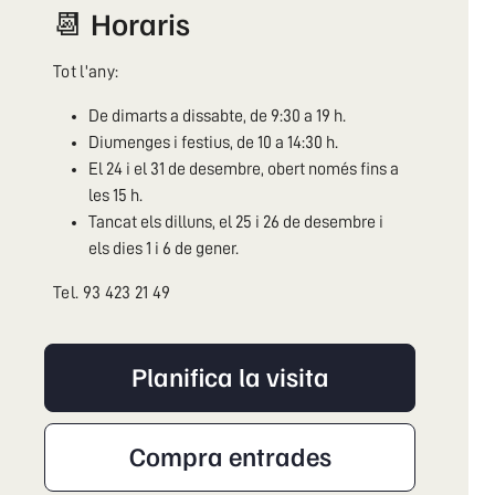
📆 Horaris
Tot l'any:
De dimarts a dissabte, de 9:30 a 19 h.
Diumenges i festius, de 10 a 14:30 h.
El 24 i el 31 de desembre, obert només fins a
les 15 h.
Tancat els dilluns, el 25 i 26 de desembre i
els dies 1 i 6 de gener.
Tel. 93 423 21 49
Planifica la visita
Compra entrades