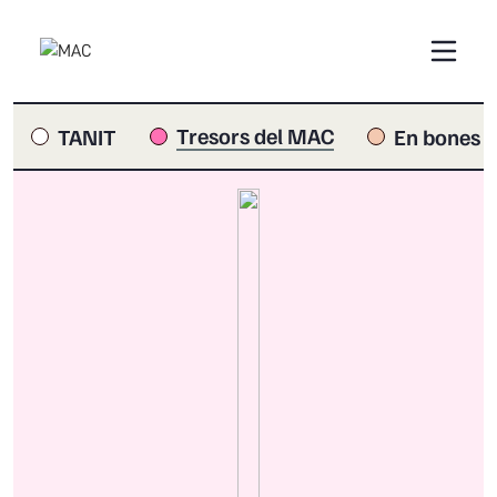
Tresors del MAC
TANIT
En bones 